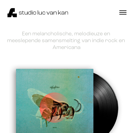
Een melancholische, melodieuze en 
meeslepende samensmelting van indie rock en 
Americana