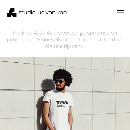
Trashed Attic Audio verzorgd opnames en 
producties. Sfeervolle en eerlijke muziek in het 
digitale tijdperk.